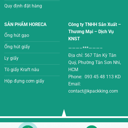
Quy định đặt hàng
SẢN PHẨM HORECA
Công ty TNHH Sản Xuất –
Thương Mại – Dịch Vụ
Ống hút gạo
KNST
Ống hút giấy
———–***———–
Địa chỉ: 567 Tân Kỳ Tân
Ly giấy
Quý, Phường Tân Sơn Nhì,
Tô giấy Kraft nâu
HCM
Phone: 093 45 48 113 KD
Hộp đựng cơm giấy
Email:
contact@kpackking.com
VỀ CHÚNG TÔI
BAO BÌ
SẢN PHẨM HORECA
MÁY MÓC VẬT TƯ