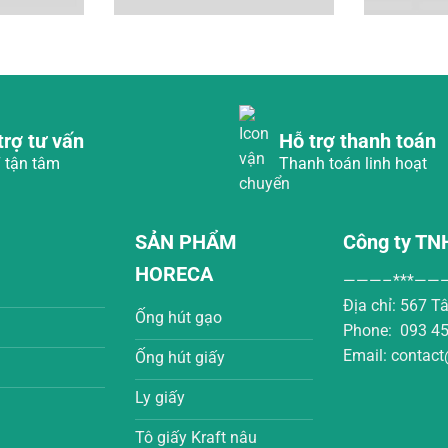
trợ tư vấn
Hỗ trợ thanh toán
 tận tâm
Thanh toán linh hoạt
SẢN PHẨM
Công ty TN
HORECA
———–***——
h
Địa chỉ: 567 
Ống hút gạo
h
Phone: 093 45
Email: contac
Ống hút giấy
Ly giấy
Tô giấy Kraft nâu