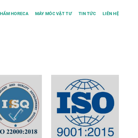
PHẨM HORECA
MÁY MÓC VẬT TƯ
TIN TỨC
LIÊN HỆ