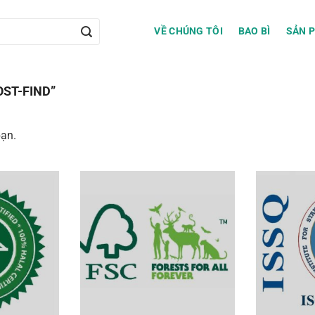
VỀ CHÚNG TÔI
BAO BÌ
SẢN 
ST-FIND”
bạn.