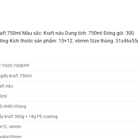
ft 750ml Màu sắc: Kraft nâu Dung tích: 750ml Đóng gói: 300
coating Kích thước sản phẩm: 15×12. x6mm Size thùng: 31x46x
-TG03-750KPP
 giấy kraft 750ml
aft nâu
0ml
0 chiếc/thùng
ấy kraft 300g + 18g PE coating
×12. x6mm
1x46x55mm