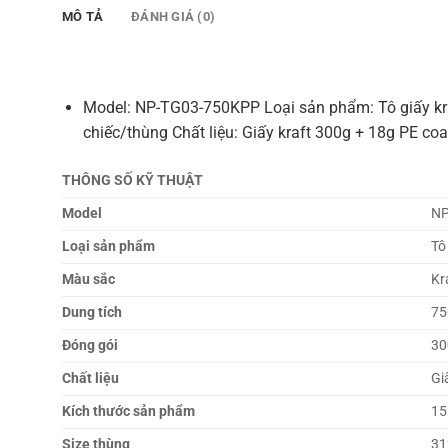
MÔ TẢ
ĐÁNH GIÁ (0)
Model: NP-TG03-750KPP Loại sản phẩm: Tô giấy kra
chiếc/thùng Chất liệu: Giấy kraft 300g + 18g PE 
THÔNG SỐ KỸ THUẬT
Model
NP
Loại sản phẩm
Tô
Màu sắc
Kr
Dung tích
75
Đóng gói
30
Chất liệu
Gi
Kích thước sản phẩm
15
Size thùng
3