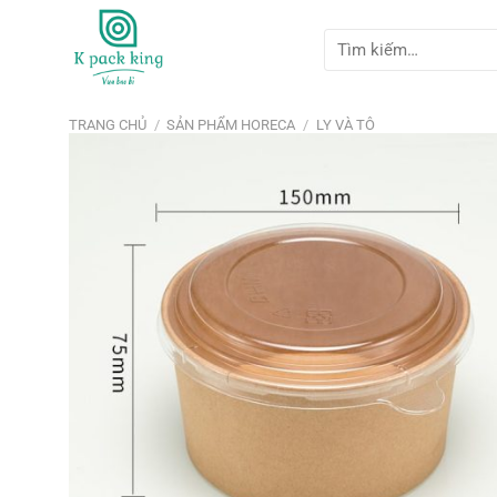
Bỏ
qua
Tìm
kiếm:
nội
dung
TRANG CHỦ
/
SẢN PHẨM HORECA
/
LY VÀ TÔ