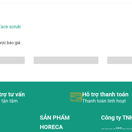
ược báo giá
trợ tư vấn
Hỗ trợ thanh toán
 tận tâm
Thanh toán linh hoạt
SẢN PHẨM
Công ty TN
HORECA
———–***——
h