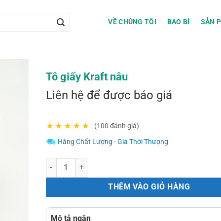
VỀ CHÚNG TÔI
BAO BÌ
SẢN 
Tô giấy Kraft nâu
Liên hệ để được báo giá
★
★
★
★
★
(100 đánh giá)
Hàng Chất Lượng - Giá Thời Thượng
Tô giấy Kraft nâu số lượng
THÊM VÀO GIỎ HÀNG
Mô tả ngắn