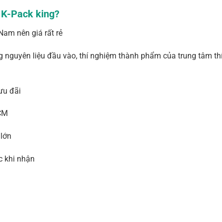
a K-Pack king?
Nam nên giá rất rẻ
g nguyên liệu đầu vào, thí nghiệm thành phẩm của trung tâm th
ưu đãi
HCM
 lớn
c khi nhận