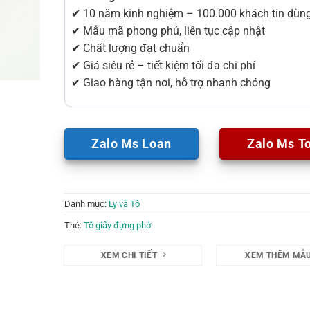
✔ 10 năm kinh nghiệm – 100.000 khách tin dùn
✔ Mẫu mã phong phú, liên tục cập nhật
✔ Chất lượng đạt chuẩn
✔ Giá siêu rẻ – tiết kiệm tối đa chi phí
✔ Giao hàng tận nơi, hỗ trợ nhanh chóng
Zalo Ms Loan
Zalo Ms T
Danh mục:
Ly và Tô
Thẻ:
Tô giấy đựng phở
XEM CHI TIẾT
XEM THÊM MẪ