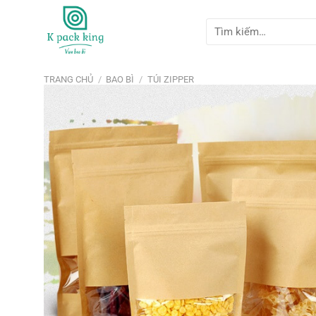
Bỏ
qua
Tìm
kiếm:
nội
dung
TRANG CHỦ
/
BAO BÌ
/
TÚI ZIPPER