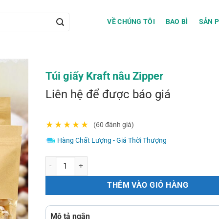
VỀ CHÚNG TÔI
BAO BÌ
SẢN 
Túi giấy Kraft nâu Zipper
Liên hệ để được báo giá
★
★
★
★
★
(60 đánh giá)
Hàng Chất Lượng - Giá Thời Thượng
Túi giấy Kraft nâu Zipper số lượng
THÊM VÀO GIỎ HÀNG
Mô tả ngắn