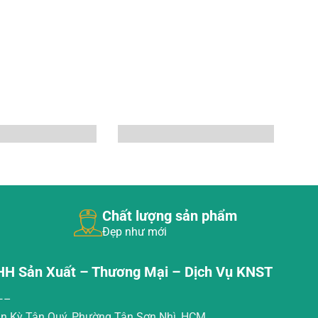
Chất lượng sản phẩm
Đẹp như mới
HH Sản Xuất – Thương Mại – Dịch Vụ KNST
—–
Tân Kỳ Tân Quý, Phường Tân Sơn Nhì, HCM