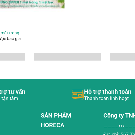
1 mặt trong
ược báo giá
trợ tư vấn
Hỗ trợ thanh toán
 tận tâm
Thanh toán linh hoạt
SẢN PHẨM
Công ty TN
HORECA
———–***——
h
Địa chỉ: 567 