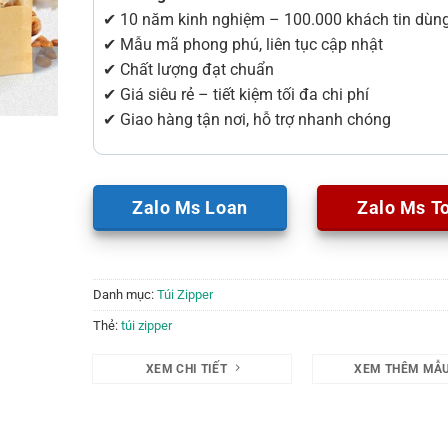
✔ 10 năm kinh nghiệm – 100.000 khách tin dùn
✔ Mẫu mã phong phú, liên tục cập nhật
✔ Chất lượng đạt chuẩn
✔ Giá siêu rẻ – tiết kiệm tối đa chi phí
✔ Giao hàng tận nơi, hỗ trợ nhanh chóng
Zalo Ms Loan
Zalo Ms T
Danh mục:
Túi Zipper
Thẻ:
túi zipper
XEM CHI TIẾT
XEM THÊM MẪ