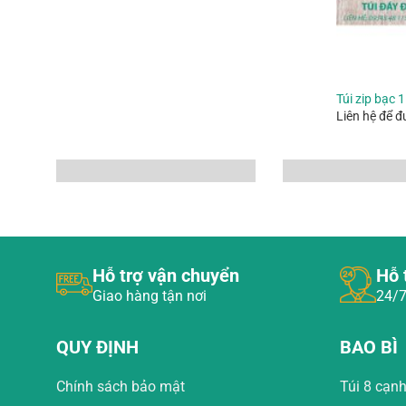
Túi zip bạc 
Liên hệ để đ
Hỗ trợ vận chuyển
Hỗ 
Giao hàng tận nơi
24/7
QUY ĐỊNH
BAO BÌ
Chính sách bảo mật
Túi 8 cạn