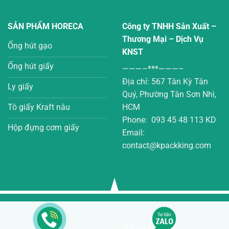
SẢN PHẨM HORECA
Công ty TNHH Sản Xuất –
Thương Mại – Dịch Vụ
Ống hút gạo
KNST
Ống hút giấy
———–***———–
Địa chỉ: 567 Tân Kỳ Tân
Ly giấy
Quý, Phường Tân Sơn Nhì,
Tô giấy Kraft nâu
HCM
Phone: 093 45 48 113 KD
Hộp đựng cơm giấy
Email:
contact@kpackking.com
VỀ CHÚNG TÔI
BAO BÌ
SẢN PHẨM HORECA
MÁY MÓC VẬT TƯ
TIN TỨC
LIÊN HỆ
Copyright 2026 ©
K Pack King